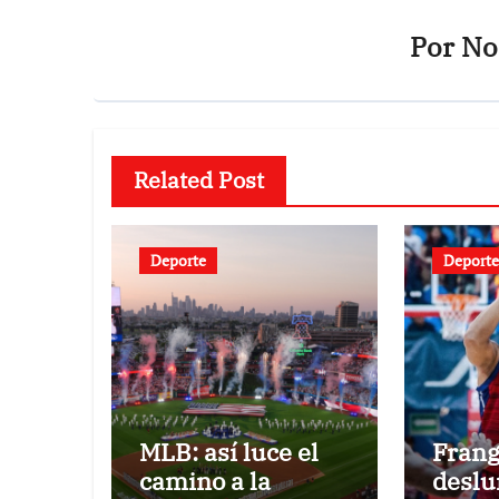
Por
Not
Related Post
Deporte
Deporte
MLB: así luce el
Frang
camino a la
deslu