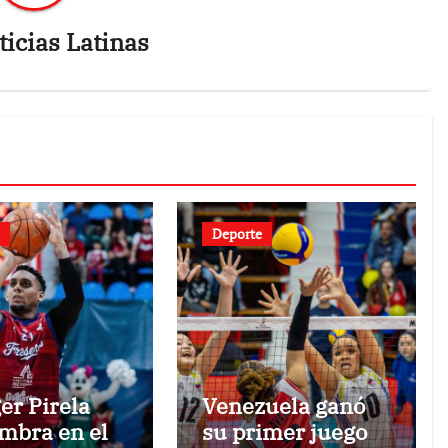
icias Latinas
Deporte
er Pirela
Venezuela ganó
mbra en el
su primer juego