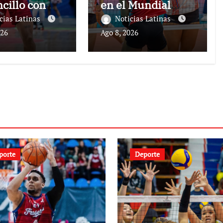
ncillo con
en el Mundial
ros de
femenino
cias Latinas
Noticias Latinas
ato
026
Ago 8, 2026
porte
Deporte