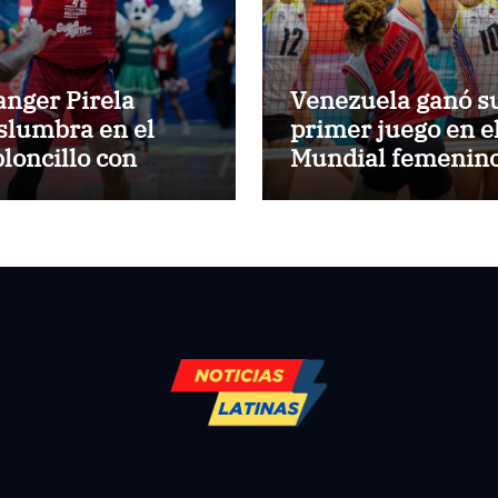
anger Pirela
Venezuela ganó s
slumbra en el
primer juego en e
bloncillo con
Mundial femenin
eseros de Irapuato