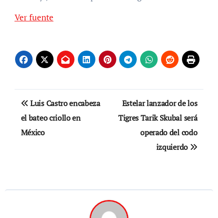
Ver fuente
Navegación
Luis Castro encabeza
Estelar lanzador de los
de
el bateo criollo en
Tigres Tarik Skubal será
México
operado del codo
entradas
izquierdo