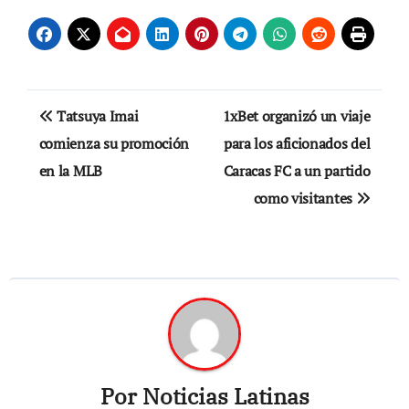
Navegación
Tatsuya Imai
1xBet organizó un viaje
de
comienza su promoción
para los aficionados del
en la MLB
Caracas FC a un partido
entradas
como visitantes
Por
Noticias Latinas