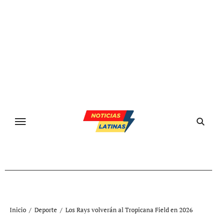
Ir
al
contenido
Inicio
Deporte
Los Rays volverán al Tropicana Field en 2026