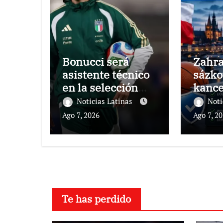
Bonucci será
Zahra
asistente técnico
sázko
en la selección
kance
italiana
pro r
Noticias Latinas
Noti
onlin
Ago 7, 2026
Ago 7, 2
Te has perdido