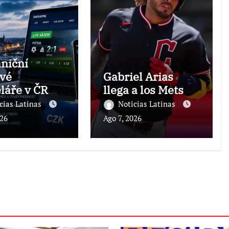
niční
vé
Gabriel Arias
láře v ČR
llega a los Mets
ok 2026
cias Latinas
Noticias Latinas
e –
026
Ago 7, 2026