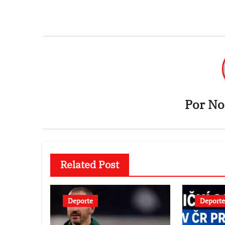
de
entradas
Por
Not
Related Post
Deporte
Deporte