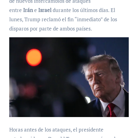
de nuevos intercambios de ataques
entre
Irán
e
Israel
durante los últimos días. El
lunes, Trump reclamó el fin “inmediato” de los
disparos por parte de ambos países.
Horas antes de los ataques, el presidente