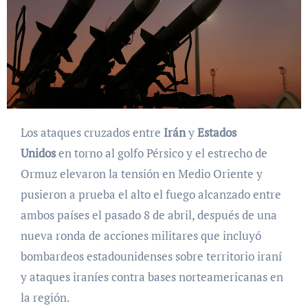
Los ataques cruzados entre
Irán
y
Estados
Unidos
en torno al golfo Pérsico y el estrecho de
Ormuz elevaron la tensión en Medio Oriente y
pusieron a prueba el alto el fuego alcanzado entre
ambos países el pasado 8 de abril, después de una
nueva ronda de acciones militares que incluyó
bombardeos estadounidenses sobre territorio iraní
y ataques iraníes contra bases norteamericanas en
la región.