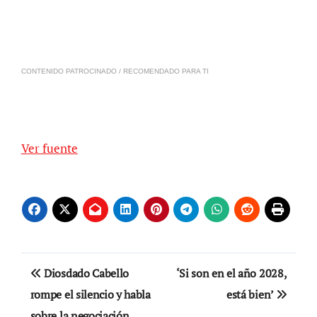
CONTENIDO PATROCINADO / RECOMENDADO PARA TI
Ver fuente
Navegación
Diosdado Cabello
‘Si son en el año 2028,
de
rompe el silencio y habla
está bien’
sobre la negociación