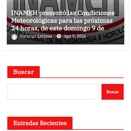
INAMEH presentó las Condiciones
Meteorológicas para las próximas
24 horas, de este domingo 9 de
agosto 2026
Noticias Latinas
Ago 9, 2026
Buscar
Buscar
Entradas Recientes