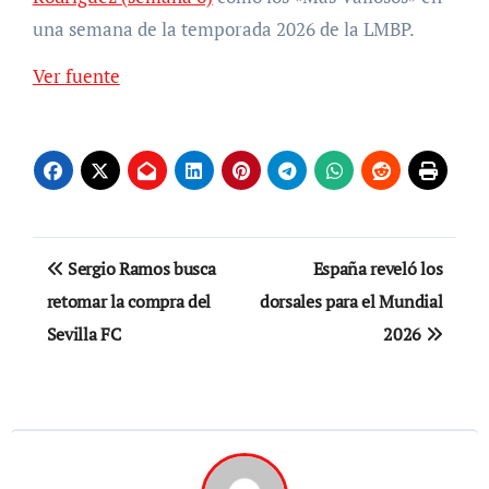
una semana de la temporada 2026 de la LMBP.
Ver fuente
Navegación
Sergio Ramos busca
España reveló los
de
retomar la compra del
dorsales para el Mundial
Sevilla FC
2026
entradas