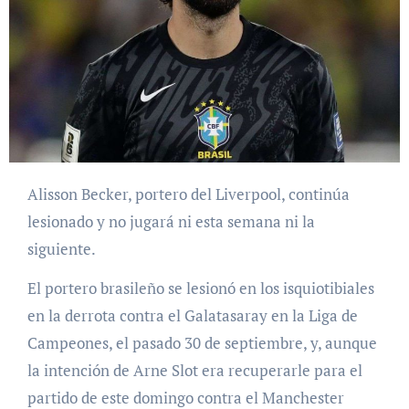
Alisson Becker, portero del Liverpool, continúa
lesionado y no jugará ni esta semana ni la
siguiente.
El portero brasileño se lesionó en los isquiotibiales
en la derrota contra el Galatasaray en la Liga de
Campeones, el pasado 30 de septiembre, y, aunque
la intención de Arne Slot era recuperarle para el
partido de este domingo contra el Manchester