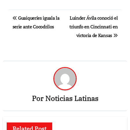
Navegación
Guaiqueríes iguala la
Luinder Ávila conoció el
de
serie ante Cocodrilos
triunfo en Cincinnati en
victoria de Kansas
entradas
Por
Noticias Latinas
Related Post