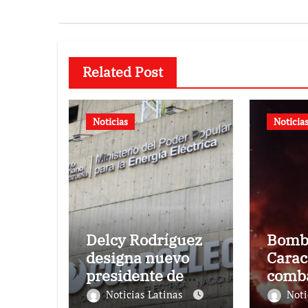
Related Post
Noticias
Noticia
Delcy Rodríguez
Bomb
designa nuevo
Carac
presidente de
comba
Corpoelec y
incen
Noticias Latinas
Noti