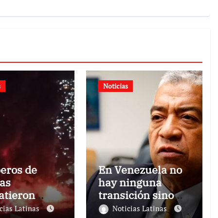
s
Noticias
eros de
En Venezuela no
as
hay ninguna
tieron
transición sino
dio de gran
una ocupación a
cias Latinas
Noticias Latinas