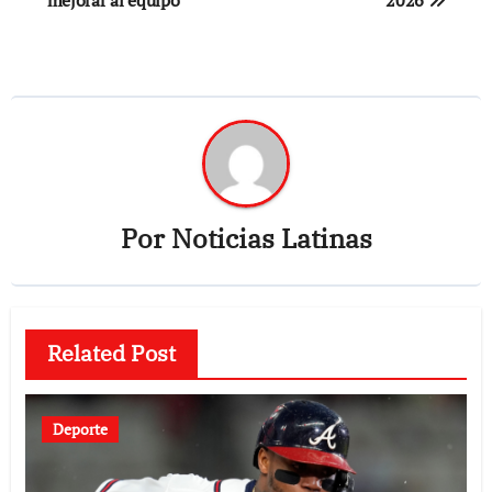
mejorar al equipo
2026
entradas
Por
Noticias Latinas
Related Post
Deporte