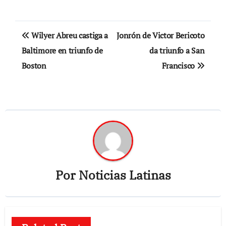
Navegación
Wilyer Abreu castiga a
Jonrón de Victor Bericoto
de
Baltimore en triunfo de
da triunfo a San
Boston
Francisco
entradas
Por
Noticias Latinas