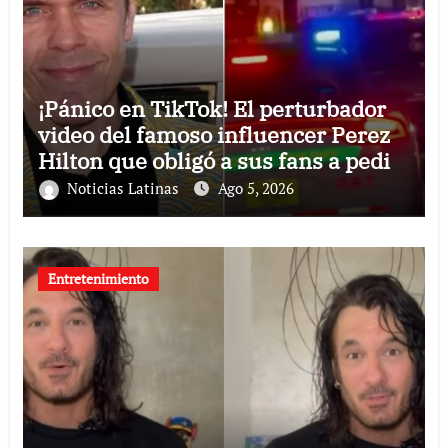
¡Pánico en TikTok! El perturbador
video del famoso influencer Perez
Hilton que obligó a sus fans a pedir
ayuda médica
Noticias Latinas
Ago 5, 2026
Entretenimiento