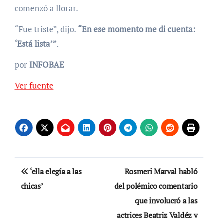
comenzó a llorar.
“Fue triste”, dijo.
“En ese momento me di cuenta:
‘Está lista’”
.
por
INFOBAE
Ver fuente
Navegación
‘ella elegía a las
Rosmeri Marval habló
de
chicas’
del polémico comentario
que involucró a las
entradas
actrices Beatriz Valdéz y