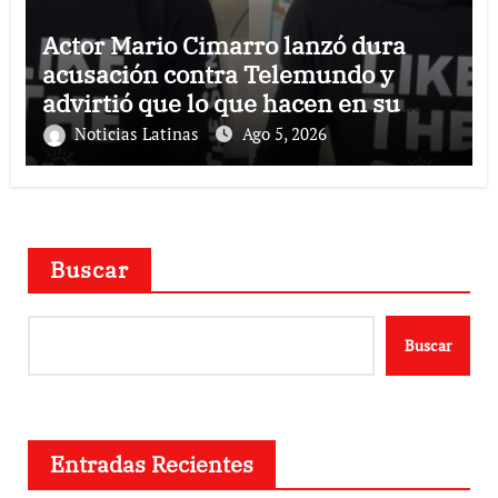
Actor Mario Cimarro lanzó dura
acusación contra Telemundo y
advirtió que lo que hacen en su
contra es ilegal en EEUU
Noticias Latinas
Ago 5, 2026
Buscar
Buscar
Entradas Recientes