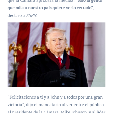
que la Cámara aprobará la medida.
“Solo la gente
que odia a nuestro país quiere verlo cerrado”
,
declaró a
ESPN
.
“Felicitaciones a ti y a John y a todos por una gran
victoria”, dijo el mandatario al ver entre el público
al presidente de la Cámara, Mike Johnson, y al líder