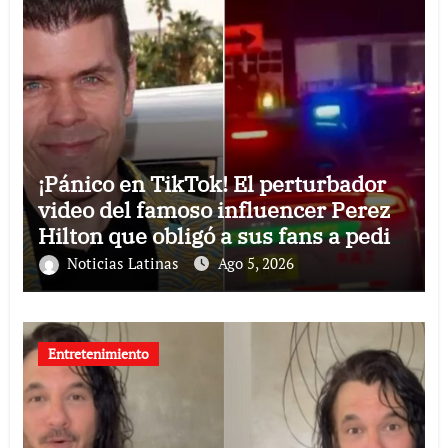
¡Pánico en TikTok! El perturbador
video del famoso influencer Perez
Hilton que obligó a sus fans a pedir
ayuda médica
Noticias Latinas
Ago 5, 2026
Entretenimiento