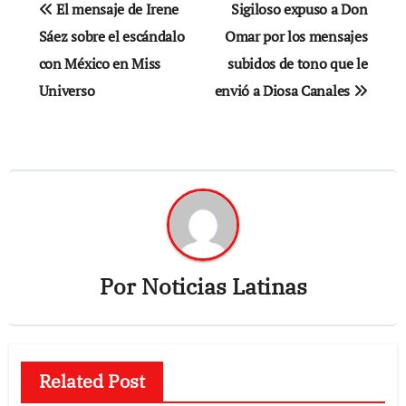
El mensaje de Irene
Sigiloso expuso a Don
de
Sáez sobre el escándalo
Omar por los mensajes
con México en Miss
subidos de tono que le
entradas
Universo
envió a Diosa Canales
Por
Noticias Latinas
Related Post