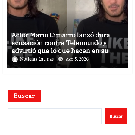
Actor Mario Cimarro lanzó dura
acusación contra Telemundo y
advirtió que lo que hacen en su
contra es ilegal en EEUU
Noticias Latinas
Ago 5, 2026
Buscar
Buscar