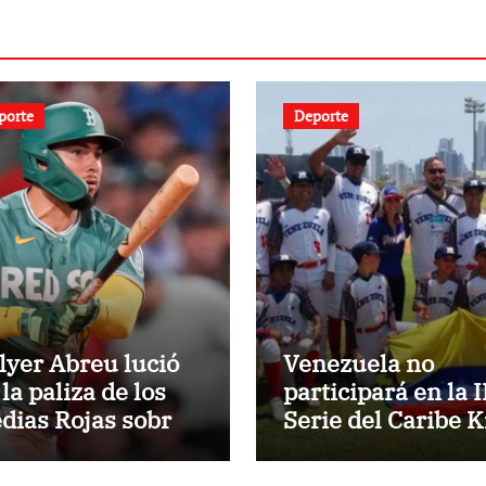
porte
Deporte
lyer Abreu lució
Venezuela no
la paliza de los
participará en la I
dias Rojas sobre
Serie del Caribe K
s Atléticos
Nayarit 2026