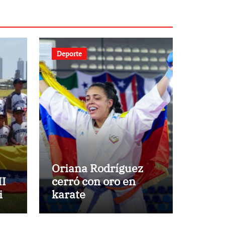
Deporte
Oriana Rodríguez
II
cerró con oro en
ids
karate