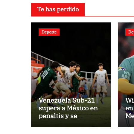
Te has perdido
Deporte
De
Venezuela Sub-21
Wi
supera a México en
en 
penaltis y se
Me
adjudica el oro
lo