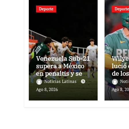
Deporte
Deporte
Venezuela Sub-21
Wilye
supera a México
lució 
en penaltis y se
de lo
adjudica el oro
Rojas
Noticias Latinas
Noti
Atlét
Ago 8, 2026
Ago 8, 2