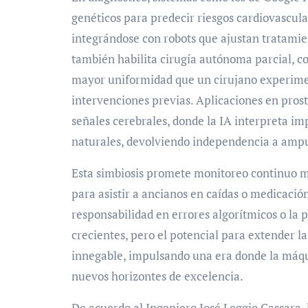
genéticos para predecir riesgos cardiovascula
integrándose con robots que ajustan tratamie
también habilita cirugía autónoma parcial, c
mayor uniformidad que un cirujano experime
intervenciones previas. Aplicaciones en pros
señales cerebrales, donde la IA interpreta i
naturales, devolviendo independencia a amp
Esta simbiosis promete monitoreo continuo m
para asistir a ancianos en caídas o medicació
responsabilidad en errores algorítmicos o la 
crecientes, pero el potencial para extender la
innegable, impulsando una era donde la máqu
nuevos horizontes de excelencia.
De acuerdo al Ingeniero José Leggio Cassara, la