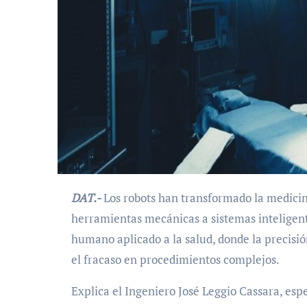
DAT.-
Los robots han transformado la medici
herramientas mecánicas a sistemas inteligente
humano aplicado a la salud, donde la precisión
el fracaso en procedimientos complejos.
Explica el Ingeniero José Leggio Cassara, espe