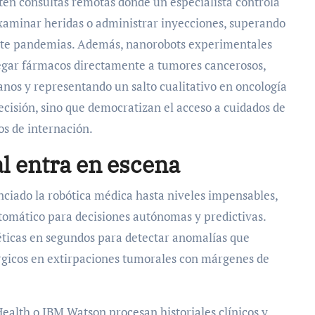
iten consultas remotas donde un especialista controla
xaminar heridas o administrar inyecciones, superando
ante pandemias. Además, nanorobots experimentales
egar fármacos directamente a tumores cancerosos,
anos y representando un salto cualitativo en oncología
recisión, sino que democratizan el acceso a cuidados de
os de internación.
al entra en escena
tenciado la robótica médica hasta niveles impensables,
tomático para decisiones autónomas y predictivas.
ticas en segundos para detectar anomalías que
rgicos en extirpaciones tumorales con márgenes de
ealth o IBM Watson procesan historiales clínicos y