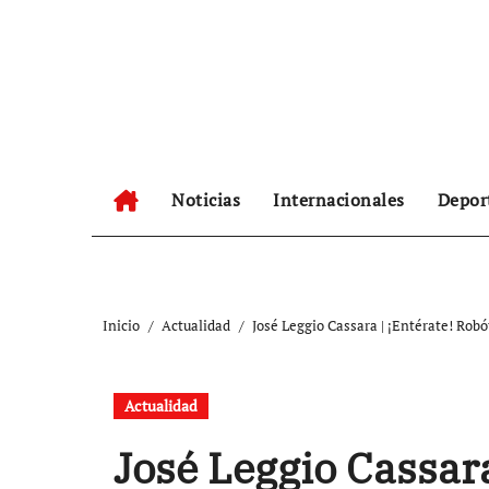
Ir
al
contenido
Noticias
Internacionales
Depor
Inicio
Actualidad
José Leggio Cassara | ¡Entérate! Ro
Actualidad
José Leggio Cassara