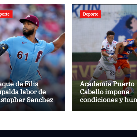
porte
Deporte
aque de Filis
Academia Puerto
spalda labor de
Cabello impone
istopher Sanchez
condiciones y hu
al Caracas FC