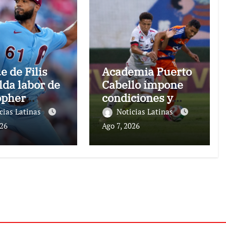
e de Filis
Academia Puerto
lda labor de
Cabello impone
opher
condiciones y
hez
hunde al Caracas
cias Latinas
Noticias Latinas
FC
026
Ago 7, 2026