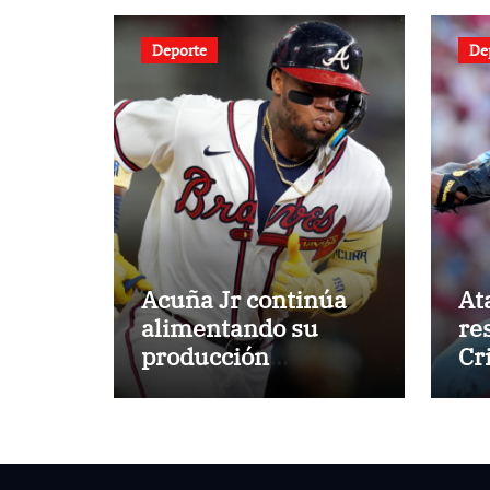
Deporte
De
Acuña Jr continúa
At
alimentando su
re
producción
Cr
jonronera