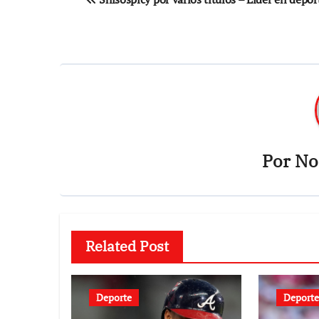
de
entradas
Por
Not
Related Post
Deporte
Deporte