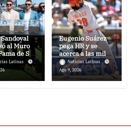
 Sandoval
Eugenio Suárez
só al Muro
pega HR y se
 Fama de San
acerca a las mil
isco
impulsadas
cias Latinas
Noticias Latinas
026
Ago 9, 2026