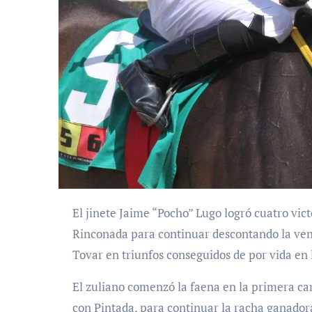
El jinete Jaime “Pocho” Lugo logró cuatro victorias el pasado fin de semana en Valencia y La
Rinconada para continuar descontando la ven
Tovar en triunfos conseguidos de por vida en 
El zuliano comenzó la faena en la primera ca
con Pintada, para continuar la racha ganado