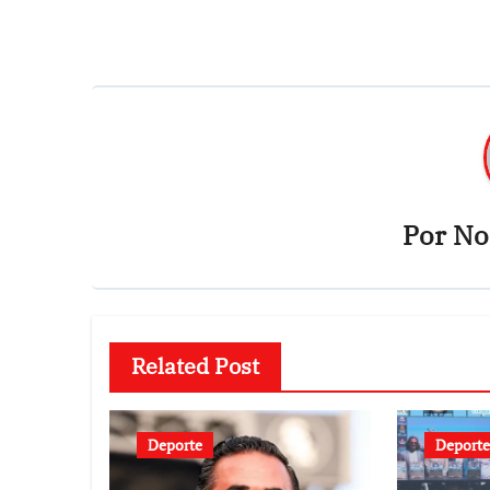
entradas
Por
Not
Related Post
Deporte
Deporte