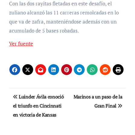
Con las dos rayitas fletadas en este desafío, el
zuliano alcanzó las 11 carreras remolcadas en lo
que va de zafra, manteniéndose además con un
acumulado de 5 bases robadas.
Ver fuente
Navegación
Luinder Ávila conoció
Marinos a un paso de la
de
el triunfo en Cincinnati
Gran Final
en victoria de Kansas
entradas