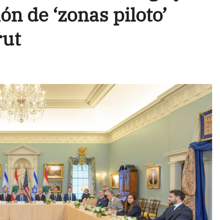
ón de ‘zonas piloto’
rut