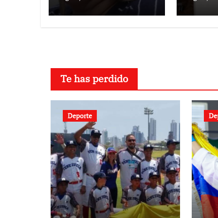
Te has perdido
Deporte
De