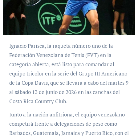
Ignacio Parisca, la raqueta número uno de la
Federación Venezolana de Tenis (FVT) en la
categoría abierta, está listo para comandar al
equipo tricolor en la serie del Grupo III Americano
de la Copa Davis, que se llevará a cabo del martes 9
al sábado 13 de junio de 2026 en las canchas del
Costa Rica Country Club.
Junto a la nación anfitriona, el equipo venezolano
competirá frente a delegaciones de peso como
Barbados, Guatemala, Jamaica y Puerto Rico, con el