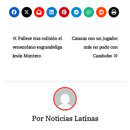
Navegación
Fallece tras colisión el
Caracas con un jugador
de
venezolano exgrandeliga
más no pudo con
Jesús Montero
Carabobo
entradas
Por
Noticias Latinas