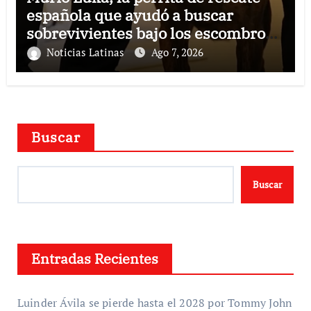
española que ayudó a buscar
sobrevivientes bajo los escombros
tras los terremotos
Noticias Latinas
Ago 7, 2026
Buscar
Buscar
Entradas Recientes
Luinder Ávila se pierde hasta el 2028 por Tommy John