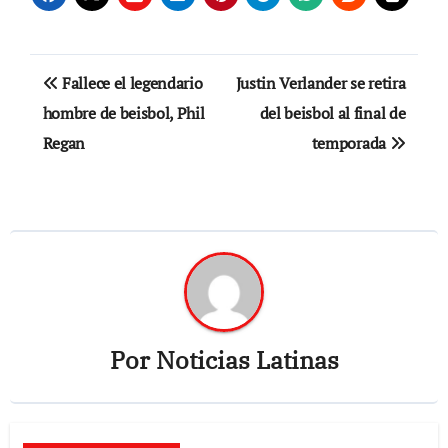
Navegación
Fallece el legendario
Justin Verlander se retira
de
hombre de beisbol, Phil
del beisbol al final de
Regan
temporada
entradas
Por
Noticias Latinas