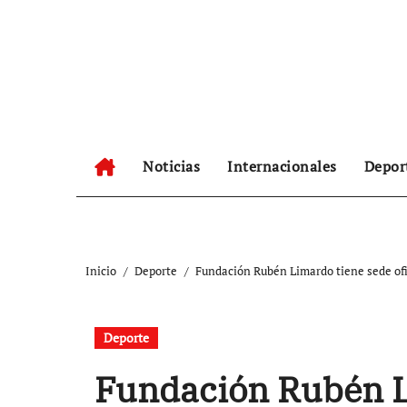
Ir
al
contenido
Noticias
Internacionales
Depor
Inicio
Deporte
Fundación Rubén Limardo tiene sede ofi
Deporte
Fundación Rubén L