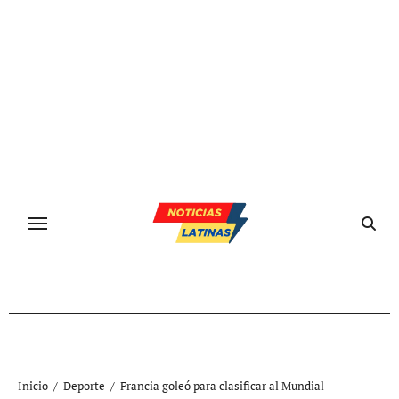
Ir
al
contenido
Inicio
Deporte
Francia goleó para clasificar al Mundial