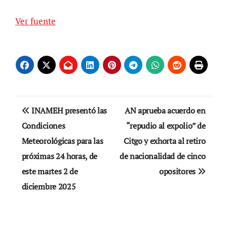
Ver fuente
Navegación
INAMEH presentó las
AN aprueba acuerdo en
de
Condiciones
“repudio al expolio” de
Meteorológicas para las
Citgo y exhorta al retiro
entradas
próximas 24 horas, de
de nacionalidad de cinco
este martes 2 de
opositores
diciembre 2025