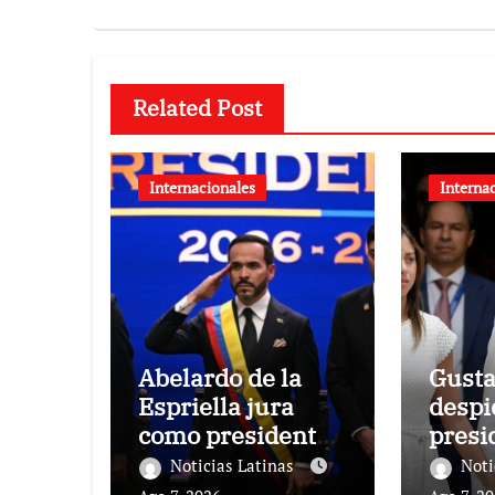
Related Post
Internacionales
Interna
Abelardo de la
Gusta
Espriella jura
despi
como presidente
presi
de Colombia para
la Ca
Noticias Latinas
Noti
el periodo 2026-