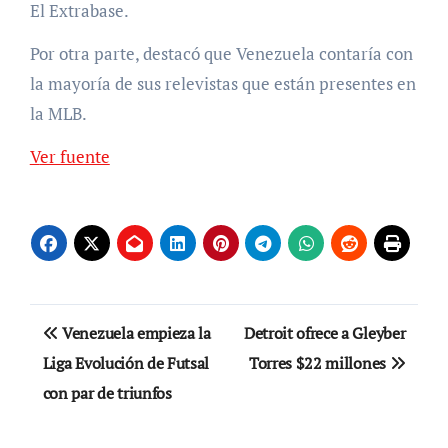
El Extrabase.
Por otra parte, destacó que Venezuela contaría con
la mayoría de sus relevistas que están presentes en
la MLB.
Ver fuente
Navegación
Venezuela empieza la
Detroit ofrece a Gleyber
de
Liga Evolución de Futsal
Torres $22 millones
con par de triunfos
entradas