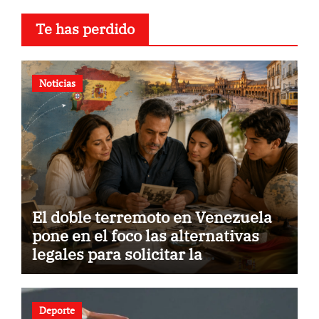
Te has perdido
Noticias
El doble terremoto en Venezuela
pone en el foco las alternativas
legales para solicitar la
nacionalidad por parte de
personas con vínculos familiares
en España y Portugal
Deporte