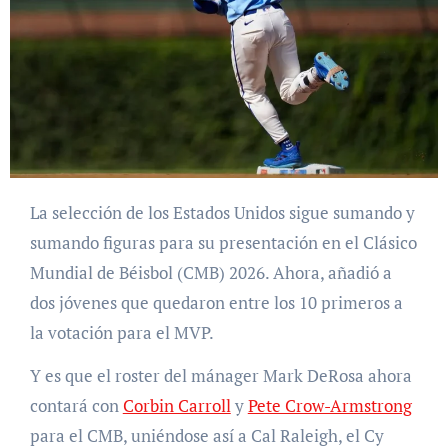
La selección de los Estados Unidos sigue sumando y
sumando figuras para su presentación en el Clásico
Mundial de Béisbol (CMB) 2026. Ahora, añadió a
dos jóvenes que quedaron entre los 10 primeros a
la votación para el MVP.
Y es que el roster del mánager Mark DeRosa ahora
contará con
Corbin Carroll
y
Pete Crow-Armstrong
para el CMB, uniéndose así a Cal Raleigh, el Cy