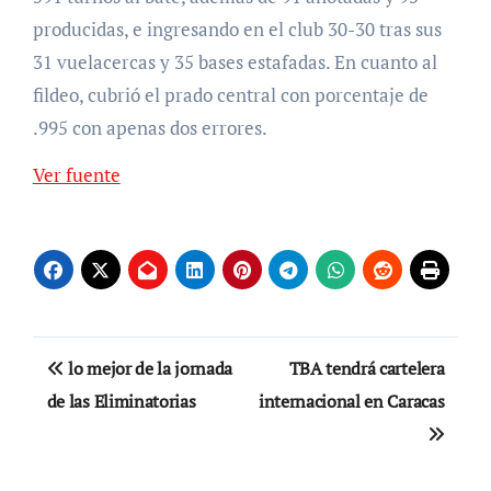
producidas, e ingresando en el club 30-30 tras sus
31 vuelacercas y 35 bases estafadas. En cuanto al
fildeo, cubrió el prado central con porcentaje de
.995 con apenas dos errores.
Ver fuente
Navegación
lo mejor de la jornada
TBA tendrá cartelera
de
de las Eliminatorias
internacional en Caracas
entradas