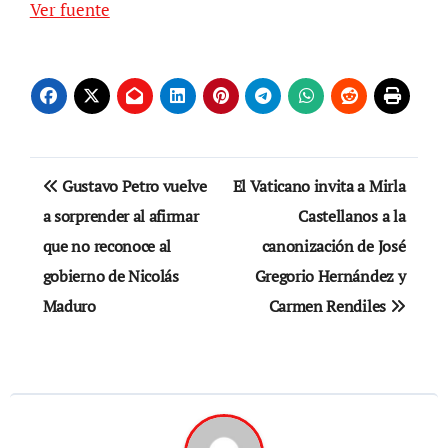
Ver fuente
Navegación
Gustavo Petro vuelve
El Vaticano invita a Mirla
de
a sorprender al afirmar
Castellanos a la
que no reconoce al
canonización de José
entradas
gobierno de Nicolás
Gregorio Hernández y
Maduro
Carmen Rendiles