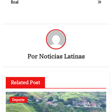
final
entradas
Por
Noticias Latinas
Related Post
Deporte