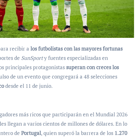
ara recibir a
los futbolistas con las mayores fortunas
portes de
SunSport
y fuentes especializadas en
os principales protagonistas
superan con creces los
ulso de un evento que congregará a 48 selecciones
co
desde el 11 de junio.
jugadores más ricos que participarán en el Mundial 2026
es llegan a varios cientos de millones de dólares. En lo
antero de
Portugal
, quien superó la barrera de los
1.270