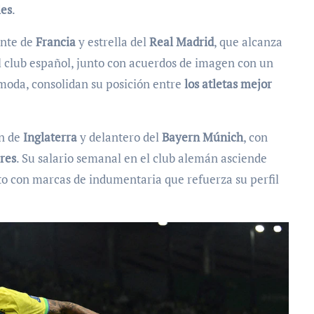
les
.
ente de
Francia
y estrella del
Real Madrid
, que alcanza
el club español, junto con acuerdos de imagen con un
moda, consolidan su posición entre
los atletas mejor
án de
Inglaterra
y delantero del
Bayern Múnich
, con
res
. Su salario semanal en el club alemán asciende
ato con marcas de indumentaria que refuerza su perfil