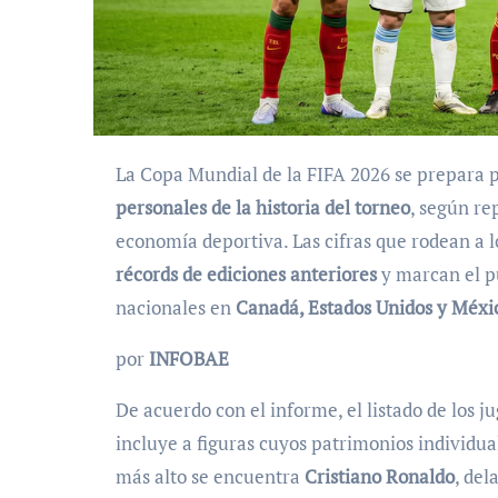
La Copa Mundial de la FIFA 2026 se prepara p
personales de la historia del torneo
, según re
economía deportiva. Las cifras que rodean a l
récords de ediciones anteriores
y marcan el p
nacionales en
Canadá, Estados Unidos y Méxi
por
INFOBAE
De acuerdo con el informe, el listado de los 
incluye a figuras cuyos patrimonios individual
más alto se encuentra
Cristiano Ronaldo
, del