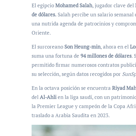
El egipcio
Mohamed Salah
, jugador clave del
de dólares.
Salah percibe un salario semanal
una nutrida agenda de patrocinios y compromi
Oriente.
El surcoreano
Son Heung-min
, ahora en el
Lo
suma una fortuna de
94 millones de dólares
. 
permitido firmar numerosos contratos publicit
su selección, según datos recogidos por
SunSp
En la octava posición se encuentra
Riyad Mah
del
Al-Ahli
en la liga saudí, con un patrimoni
la Premier League y campeón de la Copa Afric
traslado a Arabia Saudita en 2023.