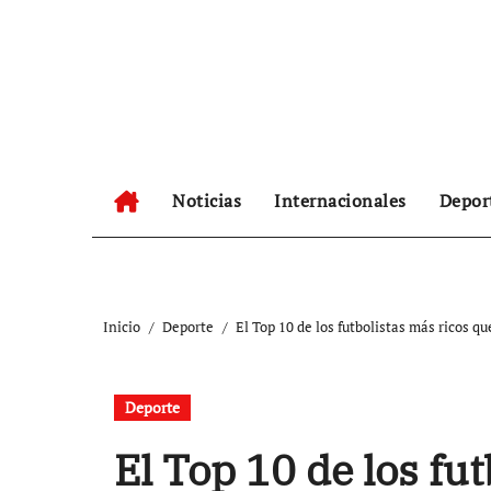
Ir
al
contenido
Noticias
Internacionales
Depor
Inicio
Deporte
El Top 10 de los futbolistas más ricos q
Deporte
El Top 10 de los fu