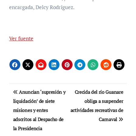
encargada, Delcy Rodríguez.
Ver fuente
Navegación
Anuncian ‘supresión y
Crecida del río Guanare
de
liquidación’ de siete
obliga a suspender
misiones y entes
actividades recreativas de
entradas
adscritos al Despacho de
Carnaval
la Presidencia