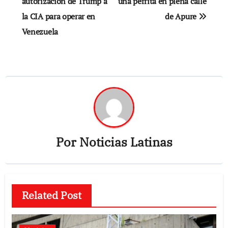
autorización de Trump a
una perrita en plena calle
entradas
la CIA para operar en
de Apure
Venezuela
Por
Noticias Latinas
Related Post