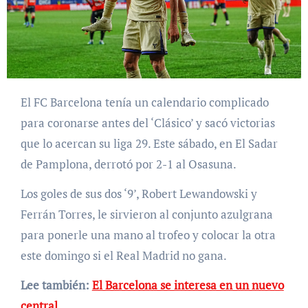
El FC Barcelona tenía un calendario complicado
para coronarse antes del ‘Clásico’ y sacó victorias
que lo acercan su liga 29. Este sábado, en El Sadar
de Pamplona, derrotó por 2-1 al Osasuna.
Los goles de sus dos ‘9’, Robert Lewandowski y
Ferrán Torres, le sirvieron al conjunto azulgrana
para ponerle una mano al trofeo y colocar la otra
este domingo si el Real Madrid no gana.
Lee también:
El Barcelona se interesa en un nuevo
central