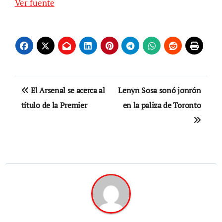
Ver fuente
Navegación
El Arsenal se acerca al
Lenyn Sosa sonó jonrón
de
título de la Premier
en la paliza de Toronto
entradas