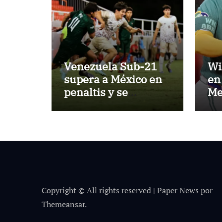
Venezuela Sub-21
Wi
supera a México en
en 
penaltis y se
Me
adjudica el oro
lo
Copyright © All rights reserved
|
Paper News
por
Themeansar
.