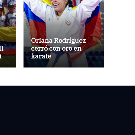
Oriana Rodríguez
II
cerró con oro en
ids
karate