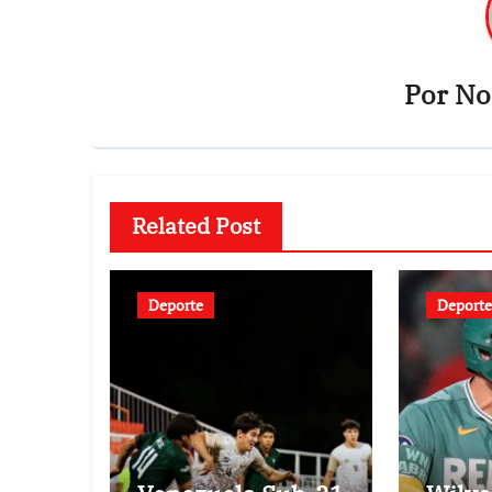
Por
Not
Related Post
Deporte
Deporte