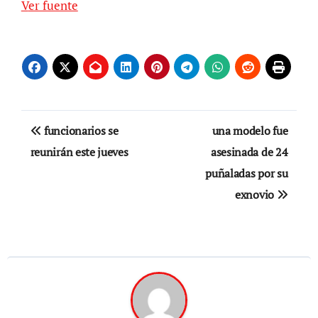
Ver fuente
Navegación
funcionarios se
una modelo fue
de
reunirán este jueves
asesinada de 24
puñaladas por su
entradas
exnovio