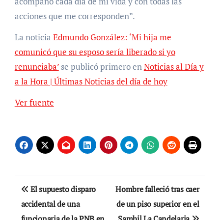
acompaño cada día de mi vida y con todas las
acciones que me corresponden”.
La noticia
Edmundo González: ‘Mi hija me
comunicó que su esposo sería liberado si yo
renunciaba’
se publicó primero en
Noticias al Día y
a la Hora | Últimas Noticias del día de hoy
Ver fuente
Navegación
El supuesto disparo
Hombre falleció tras caer
de
accidental de una
de un piso superior en el
funcionaria de la PNB en
Sambil La Candelaria