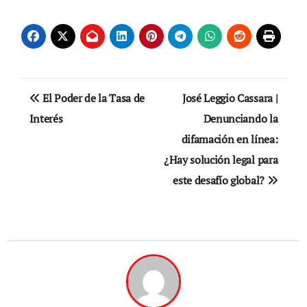
Navegación
El Poder de la Tasa de
José Leggio Cassara |
de
Interés
Denunciando la
difamación en línea:
entradas
¿Hay solución legal para
este desafío global?