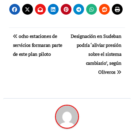
Navegación
ocho estaciones de
Designación en Sudeban
de
servicios formaran parte
podría ‘aliviar presión
de este plan piloto
sobre el sistema
entradas
cambiario’, según
Oliveros