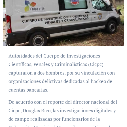
Autoridades del Cuerpo de Investigaciones
Científicas, Penales y Criminalísticas (Cicpc)
capturaron a dos hombres, por su vinculación con
organizaciones delictivas dedicadas al hackeo de
cuentas bancarias.
De acuerdo con el reporte del director nacional del
Cicpc, Douglas Rico, las investigaciones digitales y
de campo realizadas por funcionarios de la