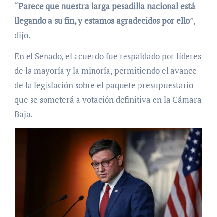
“
Parece que nuestra larga pesadilla nacional está
llegando a su fin, y estamos agradecidos por ello
”,
dijo.
En el Senado, el acuerdo fue respaldado por líderes
de la mayoría y la minoría, permitiendo el avance
de la legislación sobre el paquete presupuestario
que se someterá a votación definitiva en la Cámara
Baja.