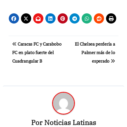
Navegación
Caracas FC y Carabobo
El Chelsea perdería a
de
FC en plato fuerte del
Palmer más de lo
Cuadrangular B
esperado
entradas
Por
Noticias Latinas