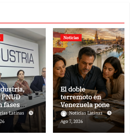
s
Noticias
dustria,
El doble
y PNUD
terremoto en
n fases
Venezuela pone
tivas para
en el foco las
cias Latinas
Noticias Latinas
struir a
alternativas
026
Ago 7, 2026
uela
legales para