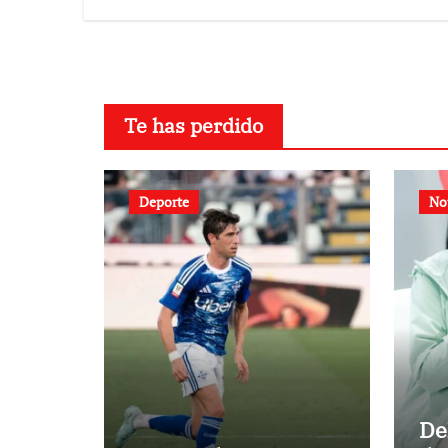
personas en una
semana
Te has perdido
Deporte
No
De