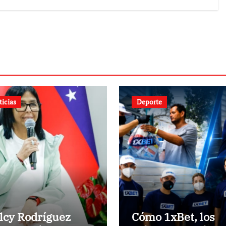
solicitar la
nacionalidad por
parte de personas
con vínculos
familiares en
España y Portugal
ticias
Deporte
lcy Rodríguez
Cómo 1xBet, los