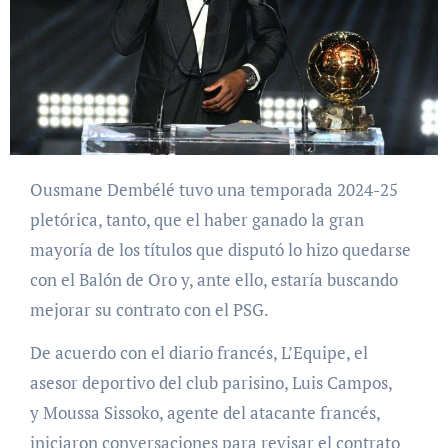
Ousmane Dembélé tuvo una temporada 2024-25
pletórica, tanto, que el haber ganado la gran
mayoría de los títulos que disputó lo hizo quedarse
con el Balón de Oro y, ante ello, estaría buscando
mejorar su contrato con el PSG.
De acuerdo con el diario francés, L’Equipe, el
asesor deportivo del club parisino, Luis Campos,
y Moussa Sissoko, agente del atacante francés,
iniciaron conversaciones para revisar el contrato