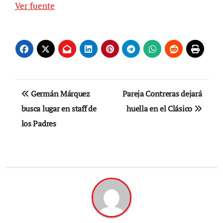
Ver fuente
Navegación
Germán Márquez
Pareja Contreras dejará
de
busca lugar en staff de
huella en el Clásico
los Padres
entradas