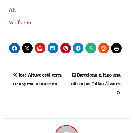
AP.
Ver fuente
Navegación
José Altuve está cerca
El Barcelona sí hizo una
de
de regresar a la acción
oferta por Julián Álvarez
entradas