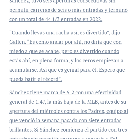
Sánchez, tuvo seis aperturas consecutivas sin
permitir carreras de seis o más entradas y terminó
con un total de 44 1/3 entradas en 2022.
“Cuando llevas una racha así, es divertido”, dijo
Gallen. “Es como andar por ahí, no diría que con
miedo a que se acabe, pero es divertido cuando
estás ahí, en plena forma, y ​​los ceros empiezan a
acumularse. Así que es genial para él. Espero que
pueda batir el récord”.
Sánchez tiene marca de 6-2 con una efectividad
general de 1.47, la más baja de la MLB, antes de su
apertura del miércoles contra los Padres, equipo al
que venció la semana pasada con siete entradas
brillantes. Si Sánchez comienza el partido con tres
entradas sin permitir carreras, superaría a Sal