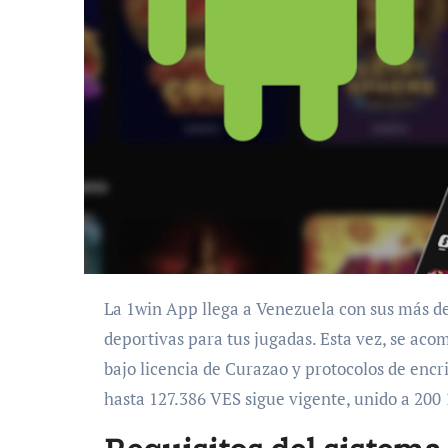
La 1win App llega a Venezuela con sus más de 10.400 títulos de casino y más de 15 disciplinas
deportivas para tus jugadas. Esta vez, se ac
bajo licencia de Curazao y protocolos de enc
hasta 127.386 VES sigue vigente, unido a 200 