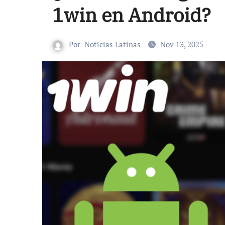
1win en Android?
Por
Noticias Latinas
Nov 13, 2025