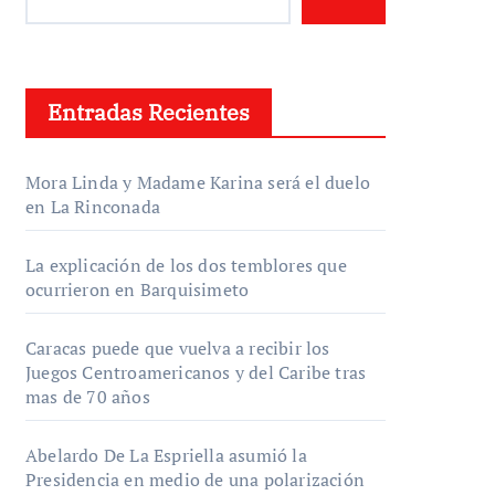
Entradas Recientes
Mora Linda y Madame Karina será el duelo
en La Rinconada
La explicación de los dos temblores que
ocurrieron en Barquisimeto
Caracas puede que vuelva a recibir los
Juegos Centroamericanos y del Caribe tras
mas de 70 años
Abelardo De La Espriella asumió la
Presidencia en medio de una polarización