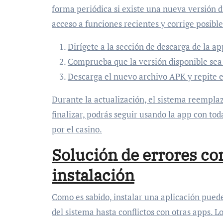
forma periódica si existe una nueva versión 
acceso a funciones recientes y corrige posibles
Dirígete a la sección de descarga de la ap
Comprueba que la versión disponible sea 
Descarga el nuevo archivo APK y repite e
Durante la actualización, el sistema reemplaza
finalizar, podrás seguir usando la app con to
por el casino.
Solución de errores c
instalación
Como es sabido, instalar una aplicación puede generar inconvenientes, desde incompatibilidades
del sistema hasta conflictos con otras apps. L