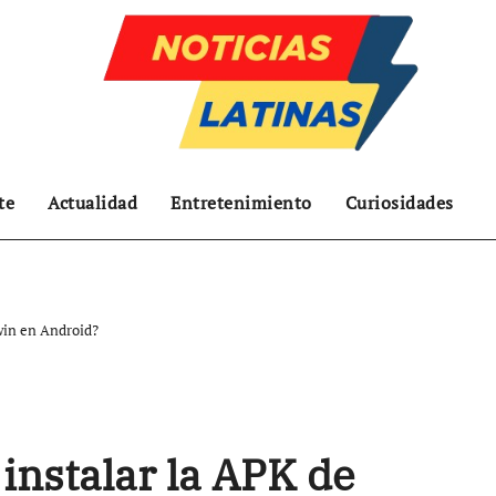
te
Actualidad
Entretenimiento
Curiosidades
win en Android?
instalar la APK de