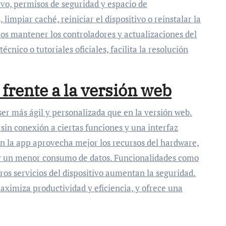
tivo, permisos de seguridad y espacio de
impiar caché, reiniciar el dispositivo o reinstalar la
s mantener los controladores y actualizaciones del
écnico o tutoriales oficiales, facilita la resolución
 frente a la versión web
 sin conexión a ciertas funciones y una interfaz
n la app aprovecha mejor los recursos del hardware,
 y un menor consumo de datos. Funcionalidades como
ros servicios del dispositivo aumentan la seguridad.
maximiza productividad y eficiencia, y ofrece una