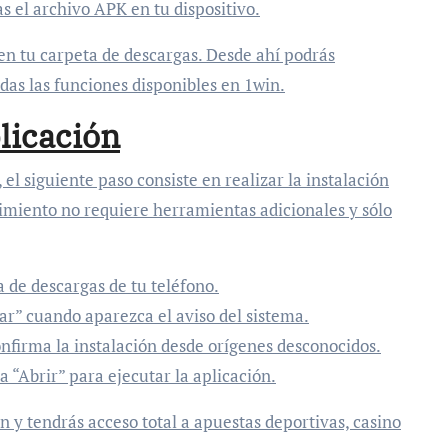
s el archivo APK en tu dispositivo.
en tu carpeta de descargas. Desde ahí podrás
odas las funciones disponibles en 1win.
plicación
dimiento no requiere herramientas adicionales y sólo
a de descargas de tu teléfono.
lar” cuando aparezca el aviso del sistema.
onfirma la instalación desde orígenes desconocidos.
a “Abrir” para ejecutar la aplicación.
n y tendrás acceso total a apuestas deportivas, casino