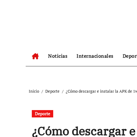
Ir
al
contenido
Noticias
Internacionales
Depor
Inicio
Deporte
¿Cómo descargar e instalar la APK de 1
Deporte
¿Cómo descargar e 