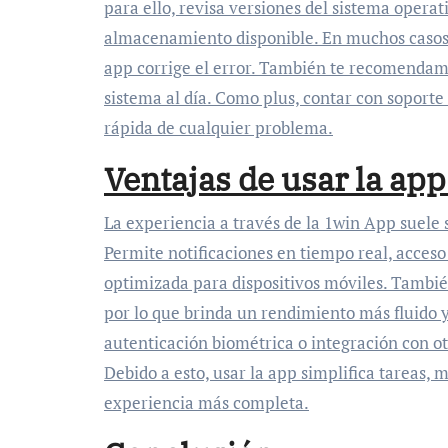
para ello, revisa versiones del sistema opera
almacenamiento disponible. En muchos casos, l
app corrige el error. También te recomendamo
sistema al día. Como plus, contar con soporte t
rápida de cualquier problema.
Ventajas de usar la app
La experiencia a través de la 1win App suele ser más ágil y personalizada que en la versión web.
Permite notificaciones en tiempo real, acceso
optimizada para dispositivos móviles. Tambié
por lo que brinda un rendimiento más fluido
autenticación biométrica o integración con ot
Debido a esto, usar la app simplifica tareas, 
experiencia más completa.